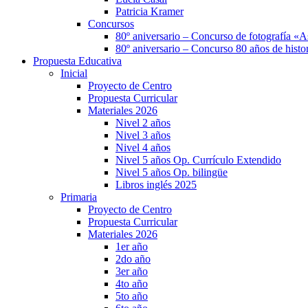
Patricia Kramer
Concursos
80º aniversario – Concurso de fotografía «A
80º aniversario – Concurso 80 años de histor
Propuesta Educativa
Inicial
Proyecto de Centro
Propuesta Curricular
Materiales 2026
Nivel 2 años
Nivel 3 años
Nivel 4 años
Nivel 5 años Op. Currículo Extendido
Nivel 5 años Op. bilingüe
Libros inglés 2025
Primaria
Proyecto de Centro
Propuesta Curricular
Materiales 2026
1er año
2do año
3er año
4to año
5to año