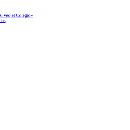
si veo el Colegio»
ias