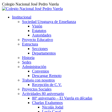
Colegio Nacional José Pedro Varela
Institucional
Sociedad Uruguaya de Enseñanza
Visión
Estatutos
Autoridades
Proyecto Educativo
Estructura
Secciones
Departamentos
Historia
Sedes
Administración
Convenios
Descargar Remoto
Trabaja con nosotros
Recepción de C.V.
Proyectos Sociales
Actividades 80 aniversario
80º aniversario – El Varela en décadas
Charlas Exalumnos
Nicolás Jodal
Lucía Casal