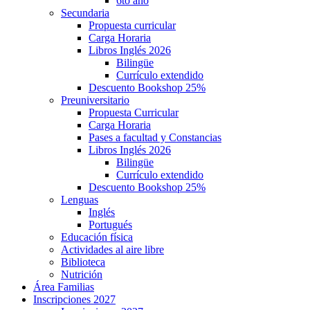
6to año
Secundaria
Propuesta curricular
Carga Horaria
Libros Inglés 2026
Bilingüe
Currículo extendido
Descuento Bookshop 25%
Preuniversitario
Propuesta Curricular
Carga Horaria
Pases a facultad y Constancias
Libros Inglés 2026
Bilingüe
Currículo extendido
Descuento Bookshop 25%
Lenguas
Inglés
Portugués
Educación física
Actividades al aire libre
Biblioteca
Nutrición
Área Familias
Inscripciones 2027