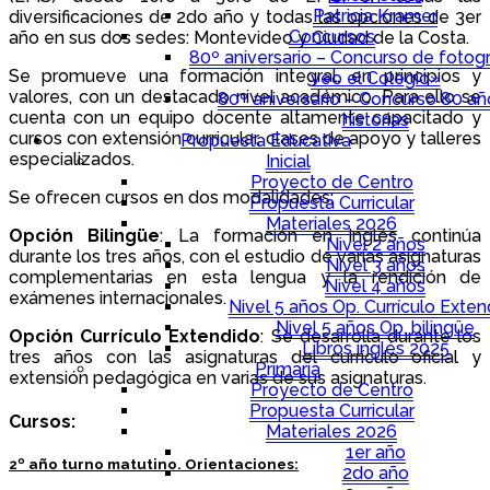
Patricia Kramer
diversificaciones de 2do año y todas las opciones de 3er
Concursos
año en sus dos sedes: Montevideo y Ciudad de la Costa.
80º aniversario – Concurso de fotogr
Se promueve una formación integral, en principios y
veo el Colegio»
valores, con un destacado nivel académico. Para ello se
80º aniversario – Concurso 80 a
cuenta con un equipo docente altamente capacitado y
historias
cursos con extensión curricular, clases de apoyo y talleres
Propuesta Educativa
especializados.
Inicial
Proyecto de Centro
Se ofrecen cursos en dos modalidades:
Propuesta Curricular
Materiales 2026
Opción Bilingüe
: La formación en Inglés continúa
Nivel 2 años
durante los tres años, con el estudio de varias asignaturas
Nivel 3 años
complementarias en esta lengua y la rendición de
Nivel 4 años
exámenes internacionales.
Nivel 5 años Op. Currículo Exten
Nivel 5 años Op. bilingüe
Opción Currículo Extendido
: Se desarrolla durante los
Libros inglés 2025
tres años con las asignaturas del currículo oficial y
Primaria
extensión pedagógica en varias de sus asignaturas.
Proyecto de Centro
Propuesta Curricular
Cursos:
Materiales 2026
1er año
2º año turno matutino. Orientaciones:
2do año