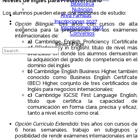
Niveles de inglés para Preuniversitario
Biblioteca
Nutrición
Los alumnos pueden elegir dos opciones de estudio:
Área Familias
Inscripciones 2027
Opción Bilingüe:
tres años con cursos de alta
Inscripciones 2027
exigencia para la preparación de los exámenes
Convenios
internacionales de:
a)
Cambridge English Proficiency (Certificate
Select Page
of PRoficiency in English), título de nivel más
avanzado en donde los alumnos demuestran
la adquisición del grado de competencia en el
dominio del inglés
b)
Cambridge English Business Higher, también
conocido como Business English Certifcate
(BEC) Higher, conjunto de tres certificados de
Inglés para negocios internacionales;
c)
Cambridge IGCSE First Language English,
título que certifica la capacidad de
comunicación en forma clara, precisa y eficaz,
tanto a nivel escrito como oral.
Opción Currículo Extendido:
tres años con cursos de
6 horas semanales, trabajo en subgrupos y
posibilidad de rendir exámenes internacionales en la