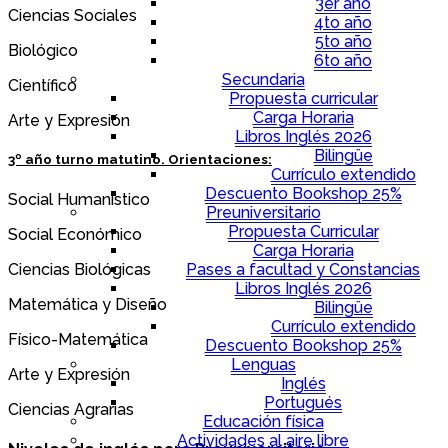
3er año
Ciencias Sociales
4to año
5to año
Biológico
6to año
Secundaria
Científico
Propuesta curricular
Carga Horaria
Arte y Expresión
Libros Inglés 2026
Bilingüe
3º año turno matutino. Orientaciones:
Currículo extendido
Descuento Bookshop 25%
Social Humanístico
Preuniversitario
Propuesta Curricular
Social Económico
Carga Horaria
Ciencias Biológicas
Pases a facultad y Constancias
Libros Inglés 2026
Matemática y Diseño
Bilingüe
Currículo extendido
Físico-Matemática
Descuento Bookshop 25%
Lenguas
Arte y Expresión
Inglés
Portugués
Ciencias Agrarias
Educación física
Actividades al aire libre