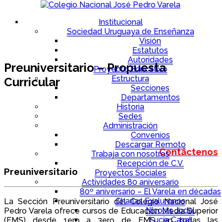
Institucional
Sociedad Uruguaya de Enseñanza
Visión
Estatutos
Autoridades
Preuniversitario – Propuesta
Proyecto Educativo
Estructura
Curricular
Secciones
Departamentos
Historia
Sedes
Administración
Convenios
Descargar Remoto
Contáctenos
Trabaja con nosotros
Recepción de C.V.
Preuniversitario
Proyectos Sociales
Actividades 80 aniversario
80º aniversario – El Varela en décadas
Charlas Exalumnos
La Sección Preuniversitario del Colegio Nacional José
Nicolás Jodal
Pedro Varela ofrece cursos de Educación Media Superior
Lucía Casal
(EMS) desde 1ero a 3ero de EMS, en todas las