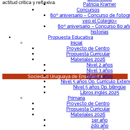
actitud crítica y reflexiva.
Patricia Kramer
Concursos
80º aniversario – Concurso de fotogr
veo el Colegio»
80º aniversario – Concurso 80 a
historias
Propuesta Educativa
Inicial
Proyecto de Centro
Propuesta Curricular
Materiales 2026
Nivel 2 años
Nivel 3 años
Nivel 4 años
Sociedad Uruguaya de Enseñanza
Nivel 5 años Op. Currículo Exten
Nivel 5 años Op. bilingüe
Libros inglés 2025
Primaria
Proyecto de Centro
Propuesta Curricular
Materiales 2026
1er año
2do año