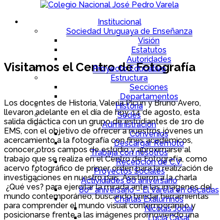
Institucional
Sociedad Uruguaya de Enseñanza
Visión
Estatutos
Autoridades
Visitamos el Centro de Fotografía
Proyecto Educativo
Estructura
Secciones
Departamentos
Los docentes de Historia, Valeria Picún y Bruno Avero,
Historia
llevaron adelante en el día de hoy, 14 de agosto, esta
Sedes
salida didáctica con un grupo de estudiantes de 1ro de
Administración
EMS, con el objetivo de ofrecer a nuestros jóvenes un
Convenios
acercamiento a la fotografía con fines académicos,
Descargar Remoto
conocer otros campos de estudio y aproximarse al
Trabaja con nosotros
trabajo que se realiza en el Centro de Fotografía, como
Recepción de C.V.
acervo fotográfico de primer orden para la realización de
Proyectos Sociales
investigaciones en nuestro país. Asistieron a la charla
Actividades 80 aniversario
¿Qué ves? para ejercitar la mirada ante las imágenes del
80º aniversario – El Varela en décadas
mundo contemporáneo, buscando brindar herramientas
Charlas Exalumnos
para comprender el mundo visual contemporáneo y
Nicolás Jodal
posicionarse frente a las imágenes promoviendo una
Lucía Casal