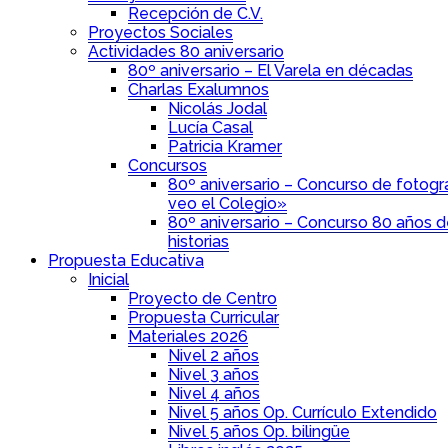
Recepción de C.V.
Proyectos Sociales
Actividades 80 aniversario
80º aniversario – El Varela en décadas
Charlas Exalumnos
Nicolás Jodal
Lucía Casal
Patricia Kramer
Concursos
80º aniversario – Concurso de fotogra
veo el Colegio»
80º aniversario – Concurso 80 años 
historias
Propuesta Educativa
Inicial
Proyecto de Centro
Propuesta Curricular
Materiales 2026
Nivel 2 años
Nivel 3 años
Nivel 4 años
Nivel 5 años Op. Currículo Extendido
Nivel 5 años Op. bilingüe