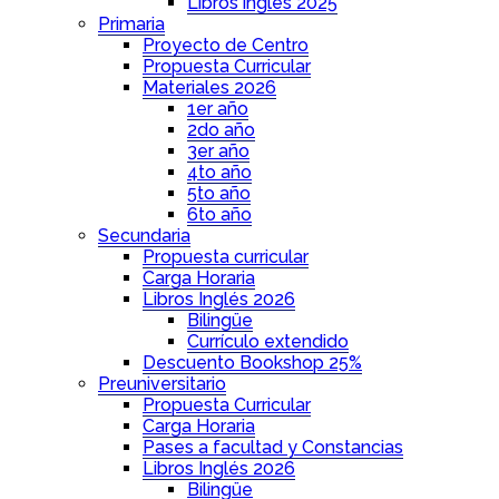
Libros inglés 2025
Primaria
Proyecto de Centro
Propuesta Curricular
Materiales 2026
1er año
2do año
3er año
4to año
5to año
6to año
Secundaria
Propuesta curricular
Carga Horaria
Libros Inglés 2026
Bilingüe
Currículo extendido
Descuento Bookshop 25%
Preuniversitario
Propuesta Curricular
Carga Horaria
Pases a facultad y Constancias
Libros Inglés 2026
Bilingüe