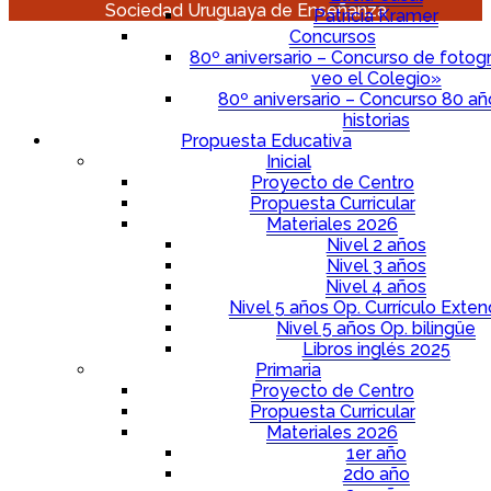
Sociedad Uruguaya de Enseñanza
Patricia Kramer
Concursos
80º aniversario – Concurso de fotogr
veo el Colegio»
80º aniversario – Concurso 80 a
historias
Propuesta Educativa
Inicial
Proyecto de Centro
Propuesta Curricular
Materiales 2026
Nivel 2 años
Nivel 3 años
Nivel 4 años
Nivel 5 años Op. Currículo Exten
Nivel 5 años Op. bilingüe
Libros inglés 2025
Primaria
Proyecto de Centro
Propuesta Curricular
Materiales 2026
1er año
2do año