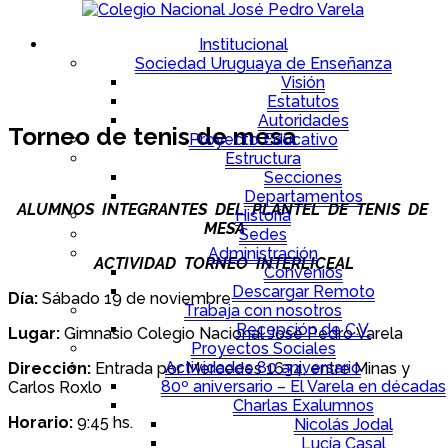
Institucional
Sociedad Uruguaya de Enseñanza
Visión
Estatutos
Autoridades
Torneo de tenis de mesa
Proyecto Educativo
Estructura
Secciones
Departamentos
ALUMNOS INTEGRANTES DEL PLANTEL DE TENIS DE
Historia
MESA
Sedes
Administración
ACTIVIDAD TORNEO INTERLICEAL
Convenios
Descargar Remoto
Día:
Sábado 19 de noviembre
Trabaja con nosotros
Recepción de C.V.
Lugar:
Gimnasio Colegio Nacional José Pedro Varela
Proyectos Sociales
Actividades 80 aniversario
Dirección:
Entrada por Mercedes 1634, entre Minas y
80º aniversario – El Varela en décadas
Carlos Roxlo
Charlas Exalumnos
Horario:
9:45 hs.
Nicolás Jodal
Lucía Casal