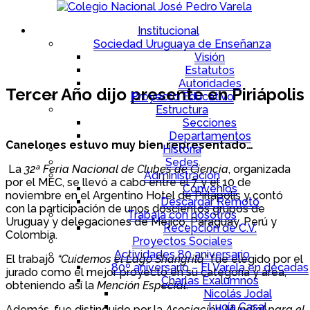
Institucional
Sociedad Uruguaya de Enseñanza
Visión
Estatutos
Autoridades
Tercer Año dijo presente en Piriápolis
Proyecto Educativo
Estructura
Secciones
Departamentos
Canelones estuvo muy bien representado…
Historia
Sedes
La
32ª Feria Nacional de Clubes de Ciencia
, organizada
Administración
por el MEC, se llevó a cabo entre el 7 y el 10 de
Convenios
noviembre en el Argentino Hotel de Pirlápolis y contó
Descargar Remoto
con la participación de unos doscientos grupos de
Trabaja con nosotros
Uruguay y delegaciones de Méjico, Paraguay, Perú y
Recepción de C.V.
Colombia.
Proyectos Sociales
Actividades 80 aniversario
El trabajo
“Cuidemos el Lago Shangrilá”
fue elegido por el
80º aniversario – El Varela en décadas
jurado como el mejor proyecto en su categoría y área,
Charlas Exalumnos
obteniendo así la
Mención
Especial
.
Nicolás Jodal
Lucía Casal
Además, fue distinguido por la
Asociación
Mundial
para el