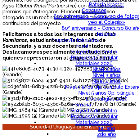
Patricia Kramer
Agua
(
Global Water Partnership
) con uno de los seis
Concursos
premios que entregaron. El incentivo económico
80º aniversario – Concurso de fotogr
otorgado es un reconocimiento y una apuesta a la
veo el Colegio»
continuidad del proyecto.
80º aniversario – Concurso 80 a
historias
Felicitamos a todos los integrantes del
Club
Propuesta Educativa
Varelianos
, estudiantes de Tercer Año de
Inicial
Secundaria, y a sus docentes orientadores.
Proyecto de Centro
Destacamos especialmente la actuación de
Propuesta Curricular
quienes representaron al grupo en la Feria.
Materiales 2026
Nivel 2 años
Nivel 3 años
Nivel 4 años
Nivel 5 años Op. Currículo Exten
Nivel 5 años Op. bilingüe
Libros inglés 2025
Primaria
Proyecto de Centro
Propuesta Curricular
Materiales 2026
Sociedad Uruguaya de Enseñanza
1er año
2do año