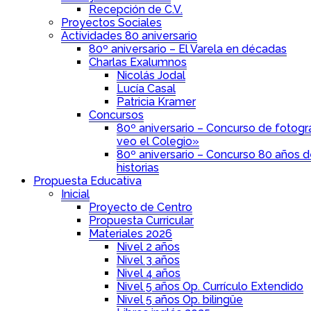
Recepción de C.V.
Proyectos Sociales
Actividades 80 aniversario
80º aniversario – El Varela en décadas
Charlas Exalumnos
Nicolás Jodal
Lucía Casal
Patricia Kramer
Concursos
80º aniversario – Concurso de fotogra
veo el Colegio»
80º aniversario – Concurso 80 años 
historias
Propuesta Educativa
Inicial
Proyecto de Centro
Propuesta Curricular
Materiales 2026
Nivel 2 años
Nivel 3 años
Nivel 4 años
Nivel 5 años Op. Currículo Extendido
Nivel 5 años Op. bilingüe