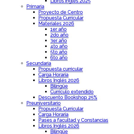
Libros inglés 2025
Primaria
Proyecto de Centro
Propuesta Curricular
Materiales 2026
1er año
2do año
3er año
4to año
5to año
6to año
Secundaria
Propuesta curricular
Carga Horaria
Libros Inglés 2026
Bilingüe
Currículo extendido
Descuento Bookshop 25%
Preuniversitario
Propuesta Curricular
Carga Horaria
Pases a facultad y Constancias
Libros Inglés 2026
Bilingüe