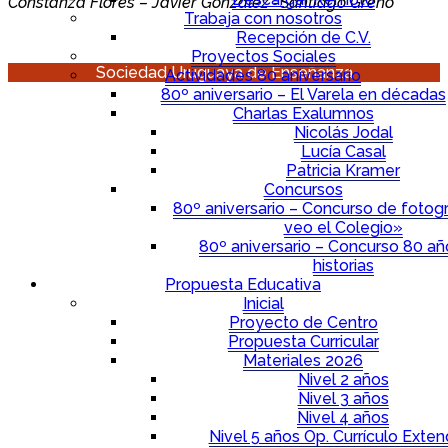
Constanza Flores – Javier González -Santiago Greno
Trabaja con nosotros
Recepción de C.V.
Proyectos Sociales
Sociedad Uruguaya de Enseñanza
Actividades 80 aniversario
80º aniversario – El Varela en décadas
Charlas Exalumnos
Nicolás Jodal
Lucía Casal
Patricia Kramer
Concursos
80º aniversario – Concurso de fotogr
veo el Colegio»
80º aniversario – Concurso 80 a
historias
Propuesta Educativa
Inicial
Proyecto de Centro
Propuesta Curricular
Materiales 2026
Nivel 2 años
Nivel 3 años
Nivel 4 años
Nivel 5 años Op. Currículo Exten