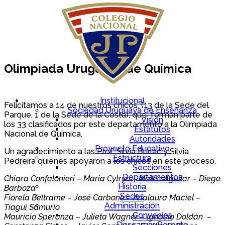
Olimpiada Uruguaya de Química
Institucional
Felicitamos a 14 de nuestros chicos, (13 de la Sede del
Sociedad Uruguaya de Enseñanza
Parque, 1 de la Sede de la Costa), que forman parte de
Visión
los 33 clasificados por este departamento a la Olimpiada
Estatutos
Nacional de Química.
Autoridades
Proyecto Educativo
Un agradecimiento a las Prof. Silvia Burlac y Silvia
Estructura
Pedreira quienes apoyaron a los chicos en este proceso.
Secciones
Departamentos
Chiara Confalonieri – Maria Cytryn – Mateo Aguilar – Diego
Historia
Barboza
Sedes
Fiorela Beltrame – José Carbone – Analaura Maciel –
Administración
Tiagui Samurio
Convenios
Mauricio Speranza – Julieta Wagner – Ignacio Doldán –
Descargar Remoto