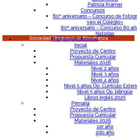
Patricia Kramer
Concursos
80º aniversario – Concurso de fotogr
veo el Colegio»
80º aniversario – Concurso 80 a
historias
Sociedad Uruguaya de Enseñanza
Propuesta Educativa
Inicial
Proyecto de Centro
Propuesta Curricular
Materiales 2026
Nivel 2 años
Nivel 3 años
Nivel 4 años
Nivel 5 años Op. Currículo Exten
Nivel 5 años Op. bilingüe
Libros inglés 2025
Primaria
Proyecto de Centro
Propuesta Curricular
Materiales 2026
1er año
2do año