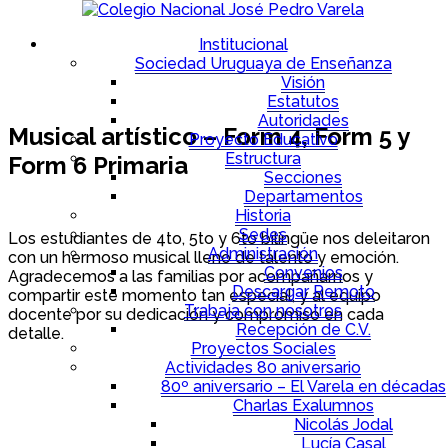
Institucional
Sociedad Uruguaya de Enseñanza
Visión
Estatutos
Autoridades
Musical artístico – Form 4, Form 5 y
Proyecto Educativo
Estructura
Form 6 Primaria
Secciones
Departamentos
Historia
Sedes
Los estudiantes de 4to, 5to y 6to bilingüe nos deleitaron
Administración
con un hermoso musical lleno de talento y emoción.
Convenios
Agradecemos a las familias por acompañarnos y
Descargar Remoto
compartir este momento tan especial, y al equipo
Trabaja con nosotros
docente por su dedicación y compromiso en cada
Recepción de C.V.
detalle.
Proyectos Sociales
Actividades 80 aniversario
.
80º aniversario – El Varela en décadas
Charlas Exalumnos
Nicolás Jodal
Lucía Casal