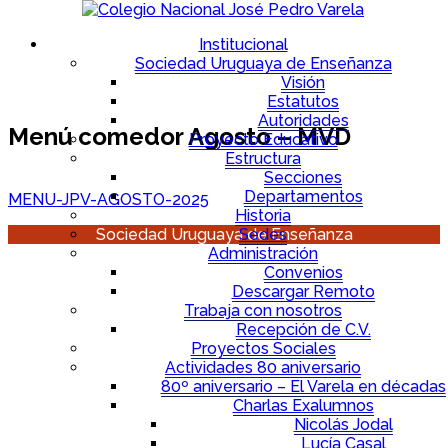
Institucional
Sociedad Uruguaya de Enseñanza
Visión
Estatutos
Autoridades
Menú comedor Agosto – MVD
Proyecto Educativo
Estructura
Secciones
Departamentos
MENU-JPV-AGOSTO-2025
Historia
Sociedad Uruguaya de Enseñanza
Sedes
Administración
Convenios
Descargar Remoto
Trabaja con nosotros
Recepción de C.V.
Proyectos Sociales
Actividades 80 aniversario
80º aniversario – El Varela en décadas
Charlas Exalumnos
Nicolás Jodal
Lucía Casal