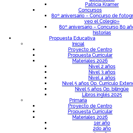
Patricia Kramer
Concursos
80º aniversario – Concurso de fotogr
veo el Colegio»
80º aniversario – Concurso 80 a
historias
Propuesta Educativa
Inicial
Proyecto de Centro
Propuesta Curricular
Materiales 2026
Nivel 2 años
Nivel 3 años
Nivel 4 años
Nivel 5 años Op. Currículo Exten
Nivel 5 años Op. bilingüe
Libros inglés 2025
Primaria
Proyecto de Centro
Propuesta Curricular
Materiales 2026
1er año
2do año