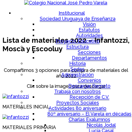
Institucional
Sociedad Uruguaya de Enseñanza
Visión
Estatutos
Autoridades
Lista de materiales 2022 – Infantozzi,
Proyecto Educativo
Estructura
Mosca y Escooluy
Secciones
Departamentos
Historia
Sedes
Compartimos 3 opciones para compra de materiales del
Administración
año 2022
Convenios
Descargar Remoto
Clic sobre la imagen para descargar
Trabaja con nosotros
Recepción de C.V.
Proyectos Sociales
MATERIALES INICIAL
Actividades 80 aniversario
80º aniversario – El Varela en décadas
Charlas Exalumnos
Nicolás Jodal
MATERIALES PRIMARIA
Lucía Casal