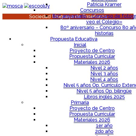
Patricia Kramer
Concursos
80º aniversario – Concurso de fotogr
Sociedad Uruguaya de Enseñanza
veo el Colegio»
80º aniversario – Concurso 80 a
historias
Propuesta Educativa
Inicial
Proyecto de Centro
Propuesta Curricular
Materiales 2026
Nivel 2 años
Nivel 3 años
Nivel 4 años
Nivel 5 años Op. Currículo Exten
Nivel 5 años Op. bilingüe
Libros inglés 2025
Primaria
Proyecto de Centro
Propuesta Curricular
Materiales 2026
1er año
2do año