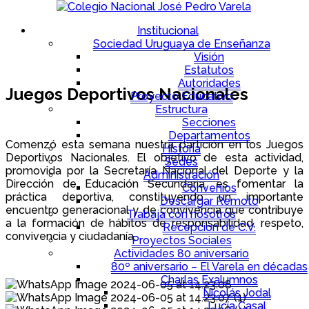
Institucional
Sociedad Uruguaya de Enseñanza
Visión
Estatutos
Autoridades
Juegos Deportivos Nacionales
Proyecto Educativo
Estructura
Secciones
Departamentos
Comenzó esta semana nuestra partición en los Juegos
Historia
Deportivos Nacionales. El objetivo de esta actividad,
Sedes
promovida por la Secretaría Nacional del Deporte y la
Administración
Dirección de Educación Secundaria, es fomentar la
Convenios
práctica deportiva, constituyendo un importante
Descargar Remoto
encuentro generacional y de convivencia que contribuye
Trabaja con nosotros
a la formación de hábitos de responsabilidad, respeto,
Recepción de C.V.
convivencia y ciudadanía.
Proyectos Sociales
Actividades 80 aniversario
.
80º aniversario – El Varela en décadas
Charlas Exalumnos
Nicolás Jodal
Lucía Casal