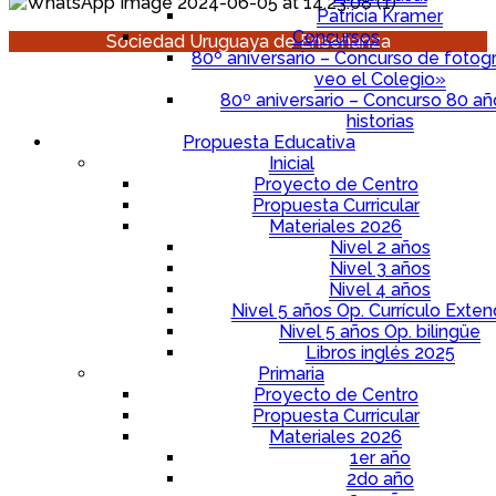
Patricia Kramer
Concursos
Sociedad Uruguaya de Enseñanza
80º aniversario – Concurso de fotogr
veo el Colegio»
80º aniversario – Concurso 80 a
historias
Propuesta Educativa
Inicial
Proyecto de Centro
Propuesta Curricular
Materiales 2026
Nivel 2 años
Nivel 3 años
Nivel 4 años
Nivel 5 años Op. Currículo Exten
Nivel 5 años Op. bilingüe
Libros inglés 2025
Primaria
Proyecto de Centro
Propuesta Curricular
Materiales 2026
1er año
2do año