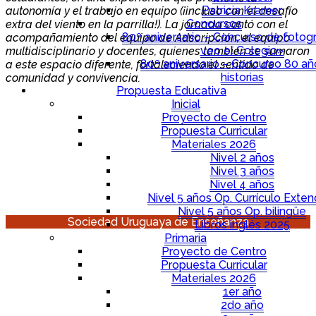
Patricia Kramer
autonomía y el trabajo en equipo (¡incluso con el desafío
Concursos
extra del viento en la parrilla!). La jornada contó con el
80º aniversario – Concurso de fotogr
acompañamiento del equipo de Adscripción, el equipo
veo el Colegio»
multidisciplinario y docentes, quienes también se sumaron
80º aniversario – Concurso 80 a
a este espacio diferente, fortaleciendo el sentido de
historias
comunidad y convivencia.
Propuesta Educativa
Inicial
Proyecto de Centro
Propuesta Curricular
Materiales 2026
Nivel 2 años
Nivel 3 años
Nivel 4 años
Nivel 5 años Op. Currículo Exten
Nivel 5 años Op. bilingüe
Sociedad Uruguaya de Enseñanza
Libros inglés 2025
Primaria
Proyecto de Centro
Propuesta Curricular
Materiales 2026
1er año
2do año