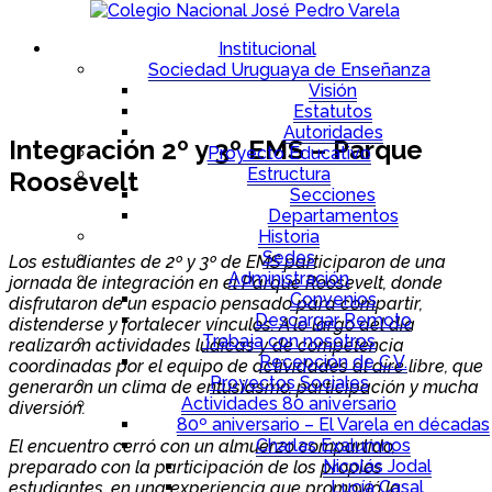
Institucional
Sociedad Uruguaya de Enseñanza
Visión
Estatutos
Autoridades
Integración 2º y 3º EMS – Parque
Proyecto Educativo
Estructura
Roosevelt
Secciones
Departamentos
Historia
Sedes
Los estudiantes de 2º y 3º de EMS participaron de una
Administración
jornada de integración en el Parque Roosevelt, donde
Convenios
disfrutaron de un espacio pensado para compartir,
Descargar Remoto
distenderse y fortalecer vínculos. A lo largo del día
Trabaja con nosotros
realizaron actividades lúdicas y de competencia
Recepción de C.V.
coordinadas por el equipo de actividades al aire libre, que
Proyectos Sociales
generaron un clima de entusiasmo, participación y mucha
Actividades 80 aniversario
diversión.
80º aniversario – El Varela en décadas
Charlas Exalumnos
El encuentro cerró con un almuerzo compartido,
Nicolás Jodal
preparado con la participación de los propios
Lucía Casal
estudiantes, en una experiencia que promovió la