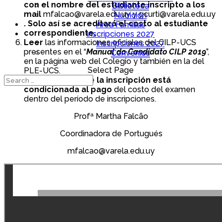
con el nombre del estudiante inscripto a
los
Biblioteca
mail
mfalcao@varela.edu.uy y gcurti@varela.edu.uy
Nutrición
. Solo así se acreditará el costo al estudiante
Área Familias
correspondiente.
Inscripciones 2027
Leer
las informaciones oficiales del CILP-UCS
Inscripciones 2027
presentes en el “
Manual do Candidato CILP 2019
”,
Convenios
en la página web del Colegio y también en la del
Select Page
PLE-UCS.
La confirmación de
la inscripción está
condicionada al pago
del costo del examen
dentro del período de inscripciones.
Profª Martha Falcão
Coordinadora de Portugués
mfalcao@varela.edu.uy