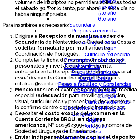
3er año
volumen de inscriptos no permitiera aplicarlas todas
4to año
el sábado 30. Por lo tanto, por ahora, en este día no
5to año
habría ninguna prueba.
6to año
Secundaria
Para inscribirse es necesario:
Propuesta curricular
Dirigirse a
Recepción de nuestras sedes de
Carga Horaria
Secundaria
de Montevideo o Ciudad de la Costa
o
Libros Inglés 2026
solicitar formulario por mail
a nuestra
Bilingüe
Coordinación de Portugués.
Currículo extendido
Completar la
ficha de inscripción con datos
Descuento Bookshop 25%
personales y nivel al que se presenta
,
Preuniversitario
entregarla en la Recepción del Colegio o enviar al
Propuesta Curricular
email
de nuestra Coordinación del Portugués:
Carga Horaria
mfalcao@varela.edu.uy.
Pases a facultad y Constancias
Mencionar
si en el examen necesita alguna medida
Libros Inglés 2026
especial (
adecuación
para movilidad, audición,
Bilingüe
visual, curricular, etc.) y presentar el documento que
Currículo extendido
lo confirme dentro del período de inscripciones.
Descuento Bookshop 25%
Depositar el
costo exacto del examen
en la
Lenguas
Cuenta Corriente BROU, en dólares
Inglés
americanos,
Nº 001562399-00002, a nombre de
Portugués
Sociedad Uruguaya de Enseñanza.
Educación física
Enviar indispensablemente copia del depósito
Actividades al aire libre