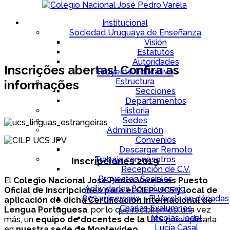
Institucional
Sociedad Uruguaya de Enseñanza
Visión
Estatutos
Autoridades
Inscrições abertas! Confira as
Proyecto Educativo
Estructura
informações
Secciones
Departamentos
Historia
Sedes
Administración
Convenios
Descargar Remoto
Trabaja con nosotros
Inscripciones 2019
Recepción de C.V.
Proyectos Sociales
El
Colegio Nacional José Pedro Varela es Puesto
Actividades 80 aniversario
Oficial de Inscripciones para el CILP-UCS y local de
80º aniversario – El Varela en décadas
aplicación de dicha Certificación Internacional de
Charlas Exalumnos
Lengua Portuguesa
, por lo que recibiremos, una vez
Nicolás Jodal
más, un
equipo de docentes de la UCS
para aplicarla
Lucía Casal
en
nuestra sede de Montevideo.