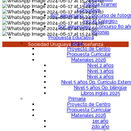
Patricia Kramer
Concursos
80º aniversario – Concurso de fotogr
veo el Colegio»
80º aniversario – Concurso 80 a
historias
Propuesta Educativa
Inicial
Sociedad Uruguaya de Enseñanza
Proyecto de Centro
Propuesta Curricular
Materiales 2026
Nivel 2 años
Nivel 3 años
Nivel 4 años
Nivel 5 años Op. Currículo Exten
Nivel 5 años Op. bilingüe
Libros inglés 2025
Primaria
Proyecto de Centro
Propuesta Curricular
Materiales 2026
1er año
2do año