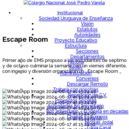
Institucional
Sociedad Uruguaya de Enseñanza
Visión
Estatutos
Autoridades
Escape Room
Proyecto Educativo
Estructura
Secciones
Departamentos
Primer año de EMS propuso a los estudiantes de séptimo
Historia
y de octavo culminar la semana con un viernes diferente,
Sedes
con ingenio y diversión organizaron un _Escape Room _
Administración
Convenios
.
Descargar Remoto
Trabaja con nosotros
Recepción de C.V.
Proyectos Sociales
Actividades 80 aniversario
80º aniversario – El Varela en décadas
Charlas Exalumnos
Nicolás Jodal
Lucía Casal