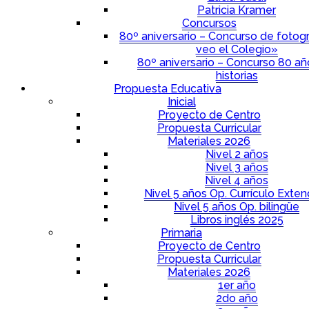
Patricia Kramer
Concursos
80º aniversario – Concurso de fotogr
veo el Colegio»
80º aniversario – Concurso 80 a
historias
Propuesta Educativa
Inicial
Proyecto de Centro
Propuesta Curricular
Materiales 2026
Nivel 2 años
Nivel 3 años
Nivel 4 años
Nivel 5 años Op. Currículo Exten
Nivel 5 años Op. bilingüe
Libros inglés 2025
Primaria
Proyecto de Centro
Propuesta Curricular
Materiales 2026
1er año
2do año