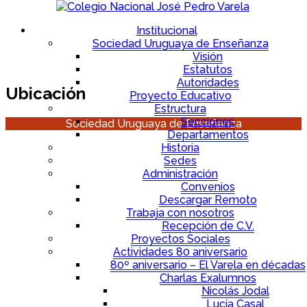
Institucional
Sociedad Uruguaya de Enseñanza
Visión
Estatutos
Autoridades
Ubicación
Proyecto Educativo
Estructura
Secciones
Sociedad Uruguaya de Enseñanza
Departamentos
Historia
Sedes
Administración
Convenios
Descargar Remoto
Trabaja con nosotros
Recepción de C.V.
Proyectos Sociales
Actividades 80 aniversario
80º aniversario – El Varela en décadas
Charlas Exalumnos
Nicolás Jodal
Lucía Casal