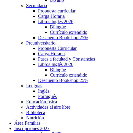
6to año
Secundaria
Propuesta curricular
Carga Horaria
Libros Inglés 2026
Bilingüe
Currículo extendido
Descuento Bookshop 25%
Preuniversitario
Propuesta Curricular
Carga Horaria
Pases a facultad y Constancias
Libros Inglés 2026
Bilingüe
Currículo extendido
Descuento Bookshop 25%
Lenguas
Inglés
Portugués
Educación física
Actividades al aire libre
Biblioteca
Nutrición
Área Familias
Inscripciones 2027