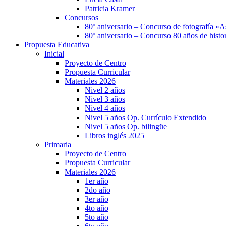
Patricia Kramer
Concursos
80º aniversario – Concurso de fotografía «A
80º aniversario – Concurso 80 años de histor
Propuesta Educativa
Inicial
Proyecto de Centro
Propuesta Curricular
Materiales 2026
Nivel 2 años
Nivel 3 años
Nivel 4 años
Nivel 5 años Op. Currículo Extendido
Nivel 5 años Op. bilingüe
Libros inglés 2025
Primaria
Proyecto de Centro
Propuesta Curricular
Materiales 2026
1er año
2do año
3er año
4to año
5to año