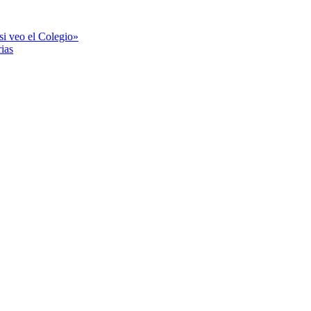
si veo el Colegio»
ias