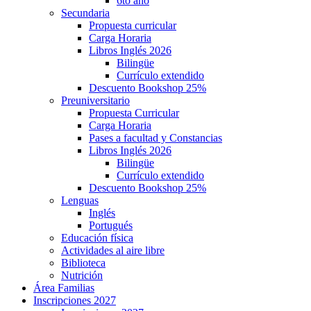
6to año
Secundaria
Propuesta curricular
Carga Horaria
Libros Inglés 2026
Bilingüe
Currículo extendido
Descuento Bookshop 25%
Preuniversitario
Propuesta Curricular
Carga Horaria
Pases a facultad y Constancias
Libros Inglés 2026
Bilingüe
Currículo extendido
Descuento Bookshop 25%
Lenguas
Inglés
Portugués
Educación física
Actividades al aire libre
Biblioteca
Nutrición
Área Familias
Inscripciones 2027