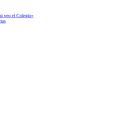
si veo el Colegio»
ias