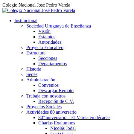
Colegio Nacional José Pedro Varela
Institucional
Sociedad Uruguaya de Enseñanza
Visión
Estatutos
Autoridades
Proyecto Educativo
Estructura
Secciones
Departamentos
Historia
Sedes
Administración
Convenios
Descargar Remoto
Trabaja con nosotros
Recepción de C.V.
Proyectos Sociales
Actividades 80 aniversario
80º aniversario – El Varela en décadas
Charlas Exalumnos
Nicolás Jodal
Lucía Casal