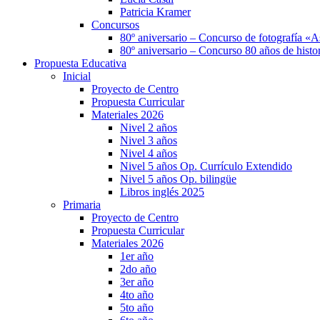
Patricia Kramer
Concursos
80º aniversario – Concurso de fotografía «A
80º aniversario – Concurso 80 años de histor
Propuesta Educativa
Inicial
Proyecto de Centro
Propuesta Curricular
Materiales 2026
Nivel 2 años
Nivel 3 años
Nivel 4 años
Nivel 5 años Op. Currículo Extendido
Nivel 5 años Op. bilingüe
Libros inglés 2025
Primaria
Proyecto de Centro
Propuesta Curricular
Materiales 2026
1er año
2do año
3er año
4to año
5to año