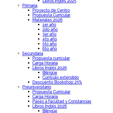
Libros inglés 2025
Primaria
Proyecto de Centro
Propuesta Curricular
Materiales 2026
1er año
2do año
3er año
4to año
5to año
6to año
Secundaria
Propuesta curricular
Carga Horaria
Libros Inglés 2026
Bilingüe
Currículo extendido
Descuento Bookshop 25%
Preuniversitario
Propuesta Curricular
Carga Horaria
Pases a facultad y Constancias
Libros Inglés 2026
Bilingüe