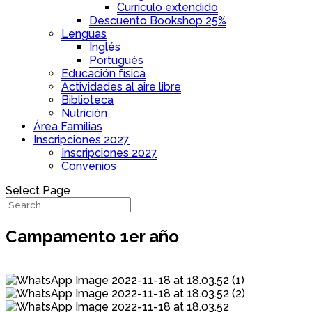
Currículo extendido
Descuento Bookshop 25%
Lenguas
Inglés
Portugués
Educación física
Actividades al aire libre
Biblioteca
Nutrición
Área Familias
Inscripciones 2027
Inscripciones 2027
Convenios
Select Page
Campamento 1er año