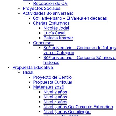
Recepción de C.V.
Proyectos Sociales
Actividades 80 aniversario
80º aniversario – El Varela en décadas
Charlas Exalumnos
Nicolás Jodal
Lucía Casal
Patricia Kramer
Concursos
80º aniversario – Concurso de fotogra
veo el Colegio»
80º aniversario – Concurso 80 años 
historias
Propuesta Educativa
Inicial
Proyecto de Centro
Propuesta Curricular
Materiales 2026
Nivel 2 años
Nivel 3 años
Nivel 4 años
Nivel 5 años Op. Currículo Extendido
Nivel 5 años Op. bilingüe