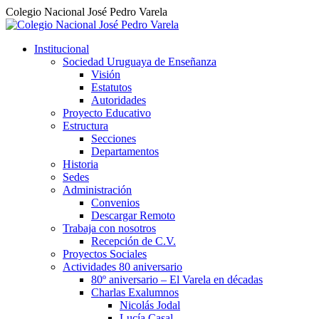
Colegio Nacional José Pedro Varela
Institucional
Sociedad Uruguaya de Enseñanza
Visión
Estatutos
Autoridades
Proyecto Educativo
Estructura
Secciones
Departamentos
Historia
Sedes
Administración
Convenios
Descargar Remoto
Trabaja con nosotros
Recepción de C.V.
Proyectos Sociales
Actividades 80 aniversario
80º aniversario – El Varela en décadas
Charlas Exalumnos
Nicolás Jodal
Lucía Casal