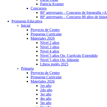
Patricia Kramer
Concursos
80º aniversario – Concurso de fotografía «A
80º aniversario – Concurso 80 años de histor
Propuesta Educativa
Inicial
Proyecto de Centro
Propuesta Curricular
Materiales 2026
Nivel 2 años
Nivel 3 años
Nivel 4 años
Nivel 5 años Op. Currículo Extendido
Nivel 5 años Op. bilingüe
Libros inglés 2025
Primaria
Proyecto de Centro
Propuesta Curricular
Materiales 2026
1er año
2do año
3er año
4to año
5to año