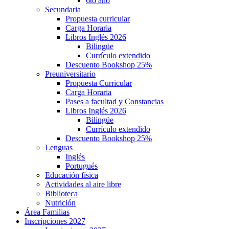
6to año
Secundaria
Propuesta curricular
Carga Horaria
Libros Inglés 2026
Bilingüe
Currículo extendido
Descuento Bookshop 25%
Preuniversitario
Propuesta Curricular
Carga Horaria
Pases a facultad y Constancias
Libros Inglés 2026
Bilingüe
Currículo extendido
Descuento Bookshop 25%
Lenguas
Inglés
Portugués
Educación física
Actividades al aire libre
Biblioteca
Nutrición
Área Familias
Inscripciones 2027