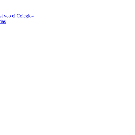
si veo el Colegio»
ias