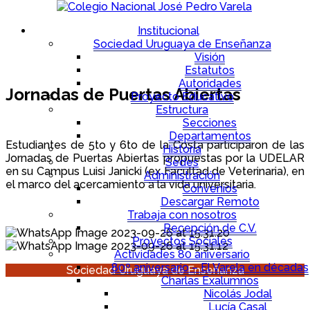
Institucional
Sociedad Uruguaya de Enseñanza
Visión
Estatutos
Autoridades
Jornadas de Puertas Abiertas
Proyecto Educativo
Estructura
Secciones
Departamentos
Estudiantes de 5to y 6to de la Costa participaron de las
Historia
Jornadas de Puertas Abiertas propuestas por la UDELAR
Sedes
en su Campus Luisi Janicki (ex Facultad de Veterinaria), en
Administración
el marco del acercamiento a la vida universitaria.
Convenios
Descargar Remoto
.
Trabaja con nosotros
Recepción de C.V.
Proyectos Sociales
Actividades 80 aniversario
80º aniversario – El Varela en décadas
Sociedad Uruguaya de Enseñanza
Charlas Exalumnos
Nicolás Jodal
Lucía Casal