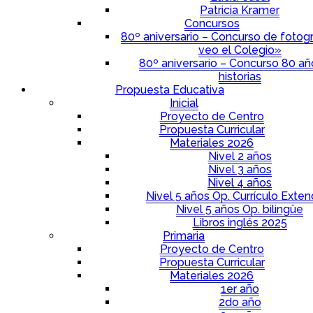
Patricia Kramer
Concursos
80º aniversario – Concurso de fotogr
veo el Colegio»
80º aniversario – Concurso 80 a
historias
Propuesta Educativa
Inicial
Proyecto de Centro
Propuesta Curricular
Materiales 2026
Nivel 2 años
Nivel 3 años
Nivel 4 años
Nivel 5 años Op. Currículo Exten
Nivel 5 años Op. bilingüe
Libros inglés 2025
Primaria
Proyecto de Centro
Propuesta Curricular
Materiales 2026
1er año
2do año